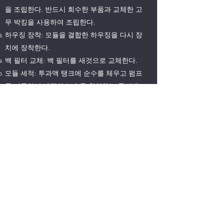
을 조립한다. 반드시 회수한 부품과 교체한 고
무 박킹을 사용하여 조립한다.
하우징 장착: 모듈을 결합한 하우징을 다시 장
치에 장착한다.
백 필터 교체: 백 필터를 새것으로 교체한다.
모듈 세적: 투과액 탱크에 순수를 체우고 펌프
를 가동하여 배관의 누수를 확인하는 동시에
막 내부에 보존액을 씻어 낸다.
장치의 재가동: 배관에 누수가 없고 장치에 이
상이 없음을 확인 후 투과액 탱크의 세척액은
배출하고 순수를 절반정도 체운 다음 밸브를
조작하여 장치를 재가동한다.
운전 조건 조절: 밸부를 조절하여 장치가 안정
적으로 운전 될 수 있도록 운전 조건을 조정한
다.
​자세한 사항은 문의 를 통하여 확인하여 주세