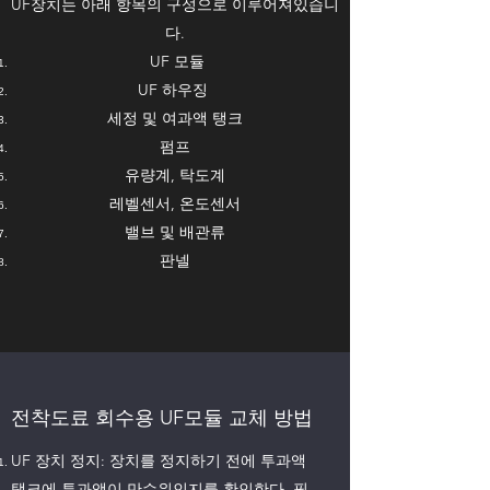
UF장치는 아래 항목의 구성으로 이루어져있습니
다.
UF 모듈
UF 하우징
세정 및 여과액 탱크
펌프
유량계, 탁도계
레벨센서, 온도센서
밸브 및 배관류
판넬
전착도료 회수용 UF모듈 교체 방법
UF 장치 정지: 장치를 정지하기 전에 투과액
탱크에 투과액이 만수위인지를 확인한다. 필